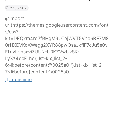
27.05.2025
@import
url(https://themes.googleusercontent.com/font
s/css?
kit=DFQxm4rd7fRHgM9OTejWVT5Vho6BE7M8
0rHXEVKqXWegg2XYR88pwOsaJkfiF7cJu5e0v
FtnyLdhsxviZUUN-U0KZVwUvSK-
LyXz4qcE1hc);.lst-kix_list_2-
6>li:before{content:"\0025a0 "}.lst-kix_list_2-
7>li:before{content:"\0025a0...
Детальніше