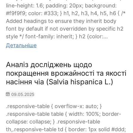
line-height: 1.6; padding: 20px; background:
#f9f9f9; color: #333; } h1, h2, h3, h4, h5, h6 { /*
Added headings to ensure they inherit body
font by default if not overridden by specific h2
style */ font-family: inherit; } h2 {color:...
Детальніше
Аналіз досліджень щодо
покращення врожайності та якості
насіння чіа (Salvia hispanica L.)
09.05.2025
.responsive-table { overflow-x: auto; }
.responsive-table table { width: 100%; border-
collapse: collapse; } .responsive-table
th,.responsive-table td { border: 1px solid #ddd;