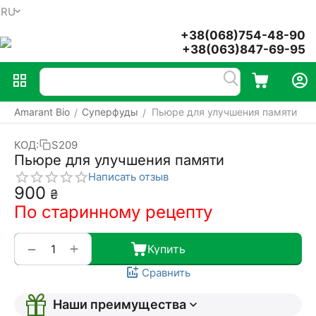
RU
Меню
Найти
Корзина
Аккаунт
+38(068)754-48-90
+38(063)847-69-95
Amarant Bio
Суперфуды
Пьюре для улучшения памяти
/
/
КОД:
S209
Пьюре для улучшения памяти
Написать отзыв
‍900‍
₴
По старинному рецепту
+
−
Купить
Сравнить
Наши преимущества