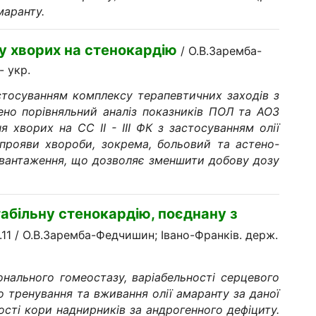
маранту.
 у хворих на стенокардію
/ О.В.Заремба-
 - укp.
стосуванням комплексу терапевтичних заходів з
дено порівняльний аналіз показників ПОЛ та АОЗ
я хворих на СС ІІ - ІІІ ФК з застосуванням олії
 прояви хвороби, зокрема, больовий та астено-
навантаження, що дозволяє зменшити добову дозу
табільну стенокардію, поєднану з
1.11 / О.В.Заремба-Федчишин; Івано-Франків. держ.
нального гомеостазу, варіабельності серцевого
о тренування та вживання олії амаранту за даної
ності кори наднирників за андрогенного дефіциту.