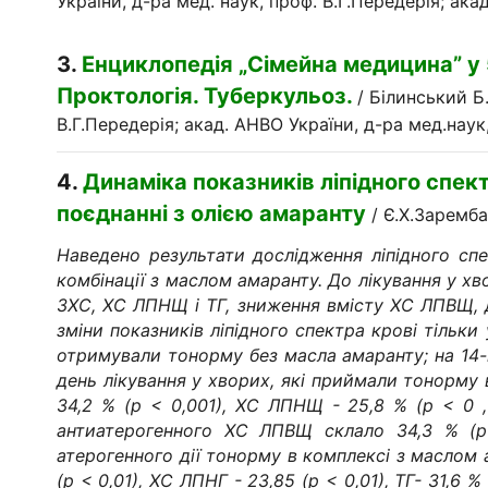
України, д-ра мед. наук, проф. В.Г.Передерія; акад
3.
Енциклопедія „Сімейна медицина” у 5
Проктологія. Туберкульоз.
/ Білинський Б.
В.Г.Передерія; акад. АНВО України, д-ра мед.наук, п
4.
Динаміка показників ліпідного спек
поєднанні з олією амаранту
/ Є.Х.Заремба
Наведено результати дослідження ліпідного спе
комбінації з маслом амаранту. До лікування у хво
ЗХС, ХС ЛПНЩ і ТГ, зниження вмісту ХС ЛПВЩ, д
зміни показників ліпідного спектра крові тільки 
отримували тонорму без масла амаранту; на 14-и
день лікування у хворих, які приймали тонорму 
34,2 % (р < 0,001), ХС ЛПНЩ - 25,8 % (р < 0 , 
антиатерогенного ХС ЛПВЩ склало 34,3 % (р 
атерогенного дії тонорму в комплексі з маслом
(р < 0,01), ХС ЛПНГ - 23,85 (р < 0,01), ТГ- 31,6