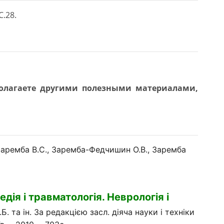
С.28.
полагаете другими полезными материалами,
 Заремба В.С., Заремба-Федчишин О.В., Заремба
дія і травматологія. Неврологія і
Б. та ін. За редакцією засл. діяча науки і техніки