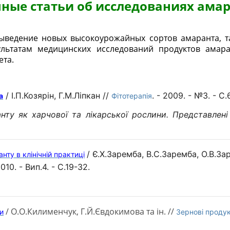
ные статьи об исследованиях ама
ыведение новых высокоурожайных сортов амаранта, т
льтатам медицинских исследований продуктов амара
ета.
/ І.П.Козярін, Г.М.Ліпкан //
. - 2009. - №3. - С.
а
Фітотерапія
анту як харчової та лікарської рослини. Представлені
/ Є.Х.Заремба, В.С.Заремба, О.В.З
нту в клінічній практиці
2010. - Вип.4. - С.19-32.
/ О.О.Килименчук, Г.Й.Євдокимова та ін. //
и
Зернові продук