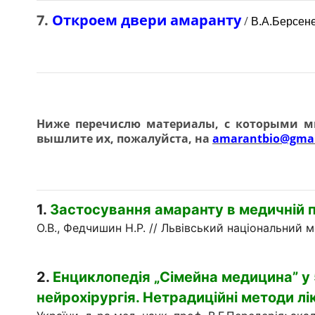
7.
Откроем двери амаранту
/
В.А.
Берсен
Ниже перечислю материалы, с которыми мн
вышлите
их,
пожалуйста, на
amarantbio@gmai
1.
Застосування амаранту в медичній п
О.В., Федчишин Н.Р. // Львівський національний м
2.
Енциклопедія „Сімейна медицина” у 5-
нейрохірургія. Нетрадиційні методи лі