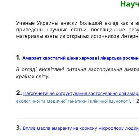
Науч
Ученые Украины внесли большой вклад как в в
приведены научные статьи, посвященные резу
материалы взяты из открытых источников Интерн
1.
Амарант хвостатий цінна харчова і лікарська рослин
В огляді висвітлені питання застосування амар
країнах світу.
2.
Патогенетичне обгрунтування застосування олії амара
. - 
екологічної та медичної генетики і клінічної імунології
3.
Вплив масла амаранту на корисну мікрофлору людин