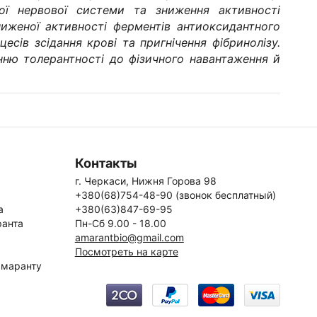
ної нервової системи та зниження активності
зниженої активності ферментів антиоксидантного
есів зсідання крові та пригнічення фібринолізу.
нню толерантності до фізичного навантаження й
Контакты
г. Черкаси, Нижня Горова 98
+380(68)754-48-90 (звонок бесплатный)
а
+380(63)847-69-95
ранта
Пн-Сб 9.00 - 18.00
amarantbio@gmail.com
Посмотреть на карте
 амаранту