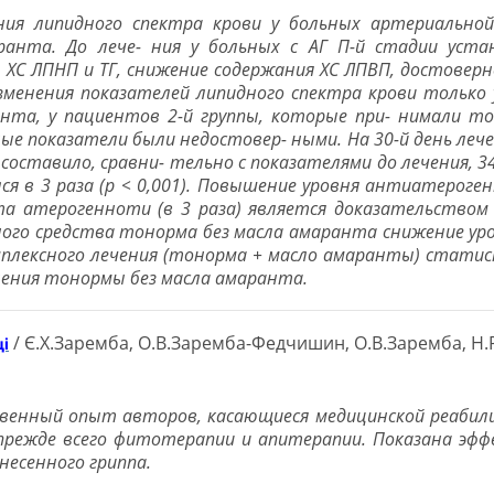
я липидного спектра крови у больных артериальной 
анта. До лече- ния у больных с АГ П-й стадии уста
, ХС ЛПНП и ТГ, снижение содержания ХС ЛПВП, достовер
зменения показателей липидного спектра крови только у
та, у пациентов 2-й группы, которые при- нимали то
ые показатели были недостовер- ными. На 30-й день леч
тавило, сравни- тельно с показателями до лечения, 34,2 % 
я в 3 раза (p < 0,001). Повышение уровня антиатерогенн
 атерогенноти (в 3 раза) является доказательством 
ого средства тонорма без масла амаранта снижение уровня
е комплексного лечения (тонорма + масло амаранты) статис
менения тонормы без масла амаранта.
/ Є.Х.Заремба, О.В.Заремба-Федчишин, О.В.Заремба, Н.
ці
енный опыт авторов, касающиеся медицинской реабилит
прежде всего фитотерапии и апитерапии. Показана эф
несенного гриппа.