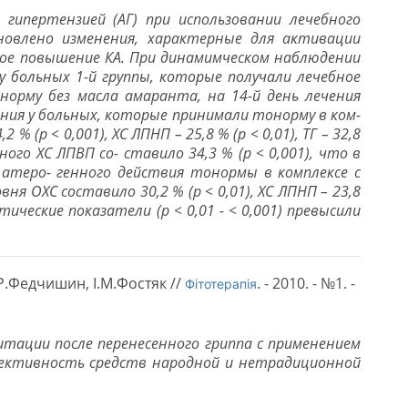
гипертензией (АГ) при использовании лечебного
новлено изменения, характерные для активации
ное повышение КА. При динамимческом наблюдении
 больных 1-й группы, которые получали лечебное
норму без масла амаранта, на 14-й день лечения
ения у больных, которые принимали тонорму в ком-
(p < 0,001), ХС ЛПНП – 25,8 % (p < 0,01), TГ – 32,8
ого ХС ЛПВП со- ставило 34,3 % (p < 0,001), что в
атеро- генного действия тонормы в комплексе с
 ОХС составило 30,2 % (p < 0,01), ХС ЛПНП – 23,8
тические показатели (p < 0,01 - < 0,001) превысили
Р.Федчишин, І.М.Фостяк //
. - 2010. - №1. -
Фітотерапія
ации после перенесенного гриппа с применением
фективность средств народной и нетрадиционной