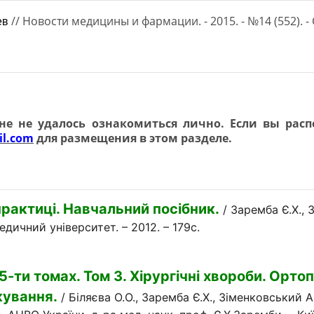
// Новости медицины и фармации. - 2015. - №14 (552). - 
ев
е не удалось ознакомиться лично. Если вы рас
l.com
для размещения в этом разделе.
рактиці. Навчальний посібник.
/ Заремба Є.Х.,
едичний університет. – 2012. – 179с.
ти томах. Том 3. Хірургічні хвороби. Ортопе
кування.
/ Біляєва О.О., Заремба Є.Х., Зіменковський А.