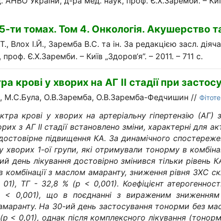
. АНВО України, д-ра мед. наук, проф. Є.Х.Заремби. – Київ
-ти томах. Том 4. Онкологія. Акушерство та
Т., Влох І.Й., Заремба В.С. та ін. За редакцією засл. діяч
роф. Є.Х.Заремби. – Київ „Здоров‘я”. – 2011. – 711 с.
тра крові у хворих на АГ
II
стадії при застосу
, М.С.Була, О.В.Заремба, О.В.Заремба-Федчишин //
Фітоте
ктра крові у хворих на артеріальну гіпертензію (АГ)
рих з АГ ІІ стадії встановлено зміни, характерні для а
остовірне підвищення КА. За динамічного спостережен
у хворих 1-ої групи, які отримували тонорму в комбінац
й день лікування достовірно змінився тільки рівень К
в комбінації з маслом амаранту, зниження рівня ЗХС скл
01), ТГ - 32,8 % (р < 0,001). Коефіцієнт атерогенност
< 0,001), що в поєднанні з вираженим зниженням к
 амаранту. На 30-ий день застосування тонорми без ма
 % (р < 0,01), однак після комплексного лікування (тон