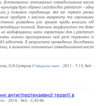
o. Встановлено оптимальні співвідношення масла
льтуру було обрано Lactobacillus plantarum – одну
или у поживне середовище, яке імі- тувало умови
ваних пробірок з маслом амаранту та харчовими
танніх розведень усіх зразків проби вносили під
лактобацил колоній. Вивчали морфологічні та деякі
 не модифікували, мали характерні для L.plantarum
ами значно прискорювали свій ріст порівняно із
 83 відсотків. В результаті проведених досліджень
юдини, а визначені оптимальні співвідношення масла
сюк, О.Я.Скляров //
. - 2011. - Т.13, №4. -
Медична хімія
нні антигіпертензивної терапії в
. - 2014. - №3. - С.43-46.
пія