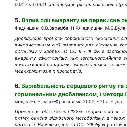
0,01 - < 0,001) перевищили рівень показників (р 
5.
Вплив
олії амаранту
на перекисне ок
Федчишин, О.В.Заремба, Н.Р.Федчишин, М.С.Була,
Досліджено процеси перекисного окиснення ліп
використанням олії амаранту для лікування хво
організму у хворих на СС ІІ - ІІІ ФК в залежно
амаранту ефективніше, ніж загальноприйнята т
вегетативний синдроми, зменшує кількість ангі
медикаментозних препаратів.
6.
Варіабельність серцевого ритму та 
гормональним дисбалансом, і методи ї
мед. ун-т. - Івано-Франківськ, 2006. - 20c. - укp.
Проведено обстеження 122-х хворих осіб зі ст
ритму, окисно-відновного метаболізму, а також 
патології. Виявлено, що за СС II-III функціонал