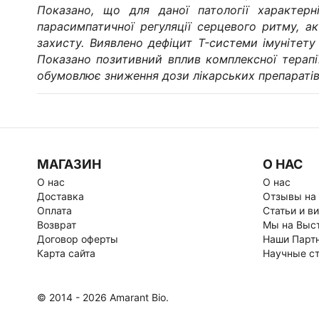
Показано, що для даної патології характерн
парасимпатичної регуляції серцевого ритму, ак
захисту. Виявлено дефіцит T-системи імунітету 
Показано позитивний вплив комплексної терапі
обумовлює зниження дози лікарських препаратів
МАГАЗИН
О НАС
О нас
О нас
Доставка
Отзывы на
Оплата
Статьи и ви
Возврат
Мы на Выс
Договор оферты
Наши Парт
Карта сайта
Научные ст
© 2014 - 2026 Amarant Bio.