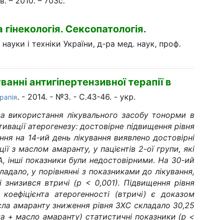
. – 2010. – 703с.
 гінекологія. Сексопатологія.
а науки і техніки України, д-ра мед. наук, проф.
ванні антигіпертензивної терапії
в
. - 2014. - №3. - С.43-46. - укp.
рапія
 за використання лікувального засобу тонорми в
ктивації атерогенезу: достовірне підвищення рівня
ня на 14-ий день лікування виявлено достовірні
ії з маслом амаранту, у пацієнтів 2-ої групи, які
А, інші показники були недостовірними. На 30-ий
адало, у порівнянні з показниками до лікування,
і знизився втричі (р < 0,001). Підвищення рівня
оефіцієнта атерогенності (втричі) є доказом
сла амаранту зниження рівня ЗХС складало 30,25
орма + масло амаранту) статистичні показники (р <