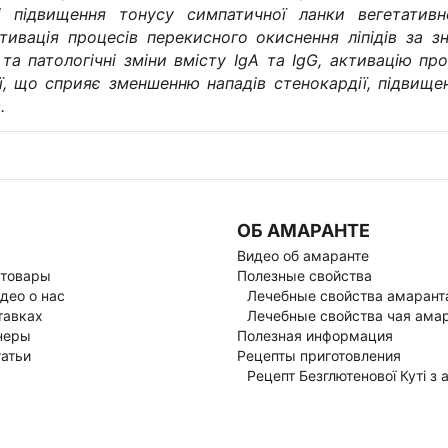
і підвищення тонусу симпатичної ланки вегетатив
тивація процесів перекисного окиснення ліпідів за 
та патологічні зміни вмісту IgA та IgG, активацію проц
ї, що сприяє зменшенню нападів стенокардії, підвище
.
ОБ АМАРАНТЕ
Видео об амаранте
 товары
Полезные свойства
део о нас
Лечебные свойства амарант
тавках
Лечебные свойства чая ама
неры
Полезная информация
атьи
Рецепты приготовления
Рецепт Безглютенової Куті з