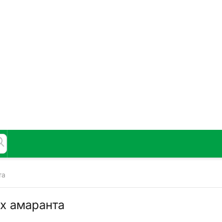
та
х амаранта