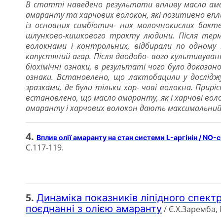
В статті наведено результати впливу масла ама
амаранту та харчових волокон, які позитивно впли
із основних симбіотич- них молочнокислих бакте
шлунково-кишкового тракту людини. Після терм
волокнами і контрольних, відбирали по одному м
капустяний агар. Після дводобо- вого культивуван
біохімічні ознаки, в результаті чого було доказа
ознаки. Встановлено, що лактобацили у дослідж
зразками, де були тільки хар- чові волокна. Прир
встановлено, що масло амаранту, як і харчові воло
амаранту і харчових волокон дають максимальний 
4.
Вплив олії амаранту на стан системи L-аргінін / NO-
С.117-119.
5.
Динаміка показників ліпідного спектру
поєднанні з олією амаранту
/ Є.Х.Заремба,