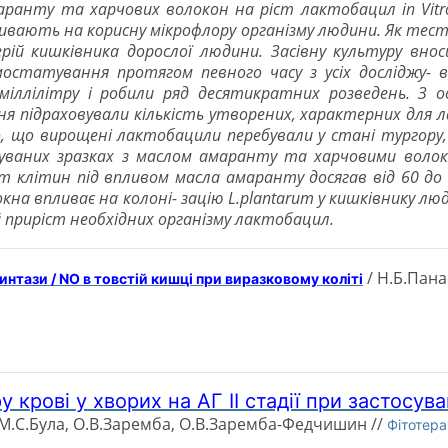
ранту та харчових волокон на ріст лактобацил in Vitr
вають на корисну мікрофлору організму людини. Як тест-ку
рій кишківника дорослої людини. Засівну культуру внос
остатування протягом певного часу з усіх досліджу- 
іллілітру і робили ряд десятикратних розведень. З ос
ня підраховували кількість утворених, характерних для 
но, що вирощені лактобацили перебували у стані тургору,
уваних зразках з маслом амаранту та харчовими волокн
іст клітин під впливом масла амаранту досягав від 60 до
кна впливає на колоні- зацію L.plantarum у кишківнику л
приріст необхідних організму лактобацил.
/ Н.Б.Пана
синтази / NO в товстій кишці при виразковому коліті
 крові у хворих на АГ ІІ стадії при застосува
 М.С.Була, О.В.Заремба, О.В.Заремба-Федчишин //
Фітотера