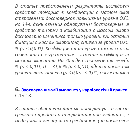
В статье представлены результаты исследовани
средства тонорма в комбинации с маслом амар
атерогенеза: достоверное повышение уровня ОХС
на 14-й день лечения обнаружены достоверные и
средство тонорму в комбинации с маслом амаран
достоверно изменился только уровень КА, остальн
бинации с маслом амаранта, снижение уровня ОХС сос
% (p < 0,001). Коэффициент атерогенности снизилс
сочетании с выраженным снижение коэффициента
маслом амаранта. На 30-й день применения лечебн
% (p < 0,01), ТГ – 31,6 % (p < 0,01), однако посл
уровень показателeй (p < 0,05 - < 0,01) после при
6.
Застосування олії амаранту у кардіологічній практи
С.15-18.
В статье обобщены данные литературы и собств
средств народной и нетрадиционной медицины, 
медицины в медицинской реабилитации после пере