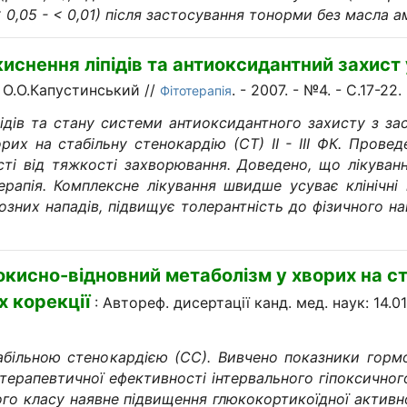
< 0,05 - < 0,01) після застосування тонорми без масла а
иснення ліпідів та антиоксидантний захист
 О.О.Капустинський //
. - 2007. - №4. - С.17-22.
Фітотерапія
ідів та стану системи антиоксидантного захисту з за
рих на стабільну стенокардію (СТ) ІІ - ІІІ ФК. Прове
сті від тяжкості захворювання. Доведено, що лікуванн
ерапія. Комплексне лікування швидше усуває клінічні
нозних нападів, підвищує толерантність до фізичного 
окисно-відновний метаболізм у хворих на с
х корекції
: Автореф. дисертації канд. мед. наук: 14.0
абільною стенокардією (СС). Вивчено показники гормо
терапевтичної ефективності інтервального гіпоксичног
ьного класу наявне підвищення глюкокортикоїдної актив