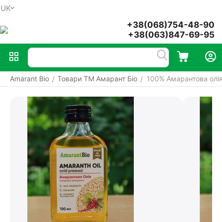
UK
Меню
Пошук
Кошик
Акаунт
+38(068)754-48-90
+38(063)847-69-95
Amarant Bio
Товари ТМ Амарант Біо
100% Амарантова олі
/
/