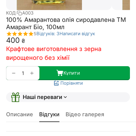
КОД:
A003
100% Амарантова олія сиродавлена ТМ
Амарант Біо, 100мл
Відгуків: 3
Написати відгук
5
‍400‍
₴
Крафтове виготовлення з зерна
вирощеного без хімії
+
−
Купити
Порівняти
Наші переваги
Описание
Відгуки
Відео галерея