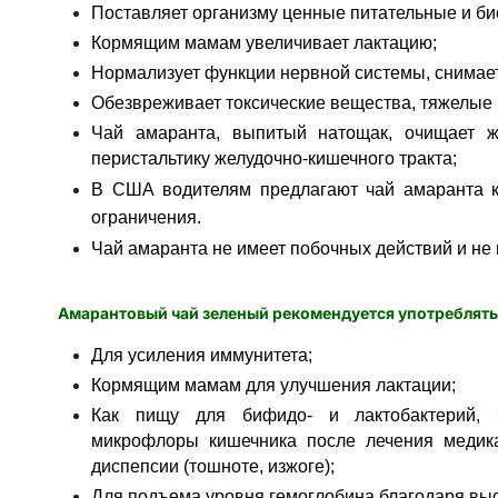
Поставляет организму ценные питательные и би
Кормящим мамам увеличивает лактацию;
Нормализует функции нервной системы, снимает
Обезвреживает токсические вещества, тяжелые
Чай амаранта, выпитый натощак, очищает ж
перистальтику желудочно-кишечного тракта;
В США водителям предлагают чай амаранта к
ограничения.
Чай амаранта не имеет побочных действий и не
Амарантовый чай зеленый рекомендуется употреблять
Для усиления иммунитета;
Кормящим мамам для улучшения лактации;
Как пищу для бифидо- и лактобактерий, 
микрофлоры кишечника после лечения медика
диспепсии (тошноте, изжоге);
Для подъема уровня гемоглобина благодаря вы