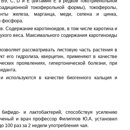
, B9, C, D и E (витамин Е в редкой токотриенольной
радиционной токоферольной формы), токоферолы,
менты железа, марганца, меди, селена и цинка,
и фосфора.
в. Содержание каротиноидов, в том числе каротина и
 сухого веса. Максимального содержания каротиноиды
позволяет рассматривать листовую часть растения в
кт его гидролиза, кверцетин, применяют в качестве
ческих проявлениях, гипертонической болезни, при
сиданта.
и используются в качестве биогенного кальция и
 бифидо- и лактобактерий, способствуя усилению
ученый и врач профессор Филиппов Ю.А. установил
о 100 раз за 2 недели употребления чая.