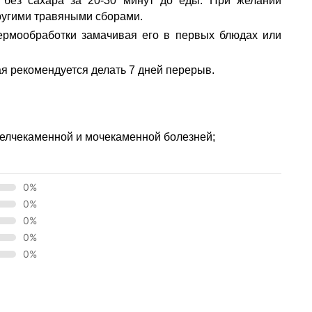
 без сахара за 20-30 минут до еды. При желании
другими травяными сборами.
ермообработки замачивая его в первых блюдах или
я рекомендуется делать 7 дней перерыв.
желчекаменной и мочекаменной болезней;
0%
0%
0%
0%
0%