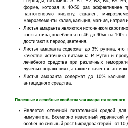
стероиды, витамины A, B1, B2, B3, B4, B5, B6
форме, которая в 40-50 раз эффективнее т
пантотеновую кислоту, сквален, микроэле
макроэлементы калия, кальция, магния, натрия 
Листья амаранта являются источником каротино
зооксантина, колеблется от 46 до 90мг на 100г
достигают в период цветения.
Листья амаранта содержат до 3% рутина, что 
качестве источника витамина Р. Рутин и проду
лечебного средства при различных геморраги
лучевых поражениях, а также в качестве антиок
Листья амаранта содержат до 10% кальция 
антацидного средства.
Полезные и лечебные свойства чая амаранта зеленого
Является отличной питательной средой для
иммунитета. Всемирно известный украинский 
особенно сильный рост бифидобактерий - от 10 д