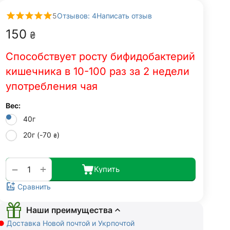
5
Отзывов: 4
Написать отзыв
‍150‍
₴
Способствует росту бифидобактерий
кишечника в 10-100 раз за 2 недели
употребления чая
Вес:
40г
20г (-
70
)
₴
+
−
Купить
Сравнить
Наши преимущества
●
Доставка Новой почтой и Укрпочтой