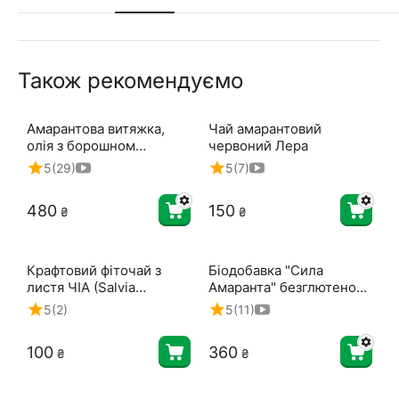
Також рекомендуємо
Амарантова витяжка,
Чай амарантовий
олія з борошном
червоний Лера
амаранту ТМ Амарант
5
(29)
5
(7)
Біо
‍480‍
‍150‍
₴
₴
Крафтовий фіточай з
Біодобавка "Сила
листя ЧІА (Salvia
Амаранта" безглютенова
Hispanica) - обмежена
ТМ Амарант Біо
5
(2)
5
(11)
сезонна партія
‍100‍
‍360‍
₴
₴