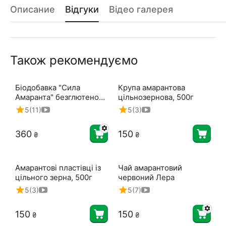
Описание
Відгуки
Відео галерея
Також рекомендуємо
Біодобавка "Сила
Крупа амарантова
Амаранта" безглютенова
цільнозернова, 500г
ТМ Амарант Біо
5
(11)
5
(3)
‍360‍
‍150‍
₴
₴
Амарантові пластівці із
Чай амарантовий
цільного зерна, 500г
червоний Лера
5
(3)
5
(7)
‍150‍
‍150‍
₴
₴