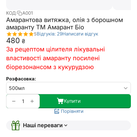
КОД:
A001
Амарантова витяжка, олія з борошном
амаранту ТМ Амарант Біо
Відгуків: 29
Написати відгук
5
‍480‍
₴
За рецептом цілителя лікувальні
властивості амаранту посилені
біорезонансом з кукурудзою
Розфасовка:
+
−
Купити
Порівняти
Наші переваги