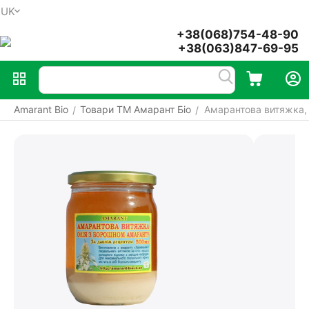
UK
Меню
Пошук
Кошик
Акаунт
+38(068)754-48-90
+38(063)847-69-95
Amarant Bio
Товари ТМ Амарант Біо
Амарантова витяжка, 
/
/